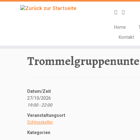
Home
Zum
Kontakt
Inhalt
Start
»
Veranstaltungen
»
Unterricht
»
Trommelgruppenun
springen
Trommelgruppenunter
Datum/Zeit
27/10/2026
19:00 - 22:00
Veranstaltungsort
Schlosskeller
Kategorien