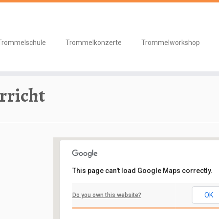
Trommelschule
Trommelkonzerte
Trommelworkshop
terricht
richt
This page can't load Google Maps correctly.
Schlosskeller
OK
Do you own this website?
Schloßbergstraße 7 - Nidderau
Veranstaltungen