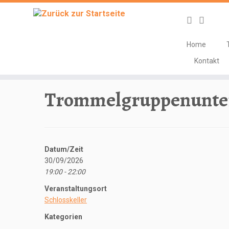
Home
Zum
Kontakt
Inhalt
Start
»
Veranstaltungen
»
Unterricht
»
Trommelgruppenun
springen
Trommelgruppenunter
Datum/Zeit
30/09/2026
19:00 - 22:00
Veranstaltungsort
Schlosskeller
Kategorien