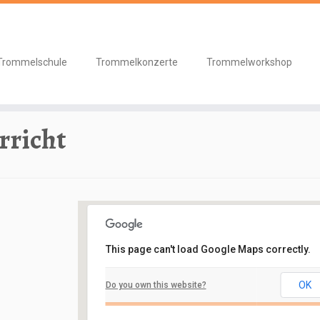
Trommelschule
Trommelkonzerte
Trommelworkshop
terricht
richt
This page can't load Google Maps correctly.
Schlosskeller
OK
Do you own this website?
Schloßbergstraße 7 - Nidderau
Veranstaltungen