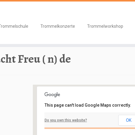
Trommelschule
Trommelkonzerte
Trommelworkshop
acht Freu ( n) de
t Freu ( n) de
This page can't load Google Maps correctly.
Gemeindebücherei Rodenbach
OK
Do you own this website?
Kirchstraße 9a - Rodenbach
Veranstaltungen