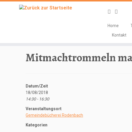
Home
Zum
Kontakt
Inhalt
Start
»
Veranstaltungen
»
Workshop
»
Mitmachtrommeln m
springen
Mitmachtrommeln mach
Datum/Zeit
18/08/2018
14:30 - 16:30
Veranstaltungsort
Gemeindebücherei Rodenbach
Kategorien