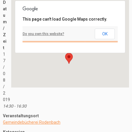
D
at
u
This page can't load Google Maps correctly.
m
Gemeindebücherei Rodenbach
/
OK
Do you own this website?
Z
Kirchstraße 9a - Rodenbach
ei
Veranstaltungen
t
1
7
/
0
8
/
2
019
14:30 - 16:30
Veranstaltungsort
Gemeindebücherei Rodenbach