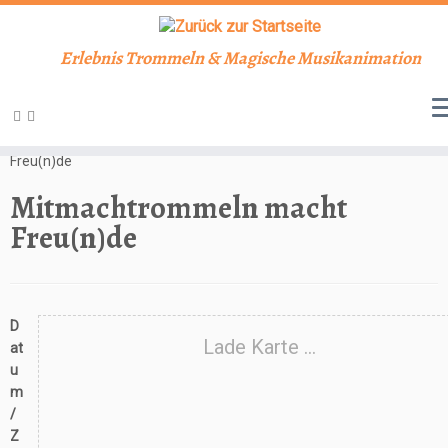
Erlebnis Trommeln & Magische Musikanimation
Zum
Inhalt
Start
»
Veranstaltungen
»
Workshop
»
Mitmachtrommeln macht
springen
Freu(n)de
Mitmachtrommeln macht
Freu(n)de
D
Lade Karte ...
at
u
m
/
Z