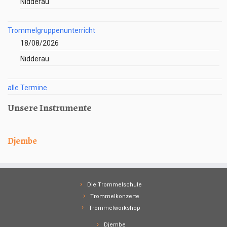
Nidderau
Trommelgruppenunterricht
18/08/2026
Nidderau
alle Termine
Unsere Instrumente
Djembe
Die Trommelschule
Trommelkonzerte
Trommelworkshop
Djembe