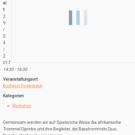
ei
t
2
9
/
0
4
/
2
017
14:30 - 16:30
Veranstaltungsort
Bücherei Rodenbach
Kategorien
Workshop
Gemeinsam werden wir auf Spieleriche Weise die afrikanische
Trommel Djembe und ihre Begleiter, die Basstrommeln Djun,