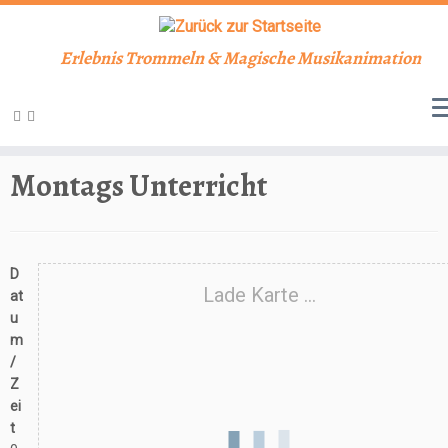
Erlebnis Trommeln & Magische Musikanimation
Zum
Inhalt
Start
»
Veranstaltungen
»
Unterricht
»
Montags Unterricht
springen
Montags Unterricht
D
Lade Karte ...
at
u
m
/
Z
ei
t