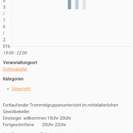
0
3
/
1
0
/
2
016
19:00 - 22:00
Veranstaltungsort
Schlosskeller
Kategorien
Unterricht
Fortlaufender Trommelgruppenunterricht im mittelalterlichen
Gewölbekeller.
Einsteiger willkommen 19Uhr-20Uhr
Fortgeschrittene 20Uhr-22Uhr