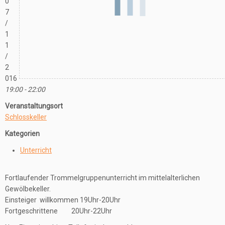
0
7
/
1
1
/
2
016
19:00 - 22:00
Veranstaltungsort
Schlosskeller
Kategorien
Unterricht
Fortlaufender Trommelgruppenunterricht im mittelalterlichen
Gewölbekeller.
Einsteiger willkommen 19Uhr-20Uhr
Fortgeschrittene 20Uhr-22Uhr