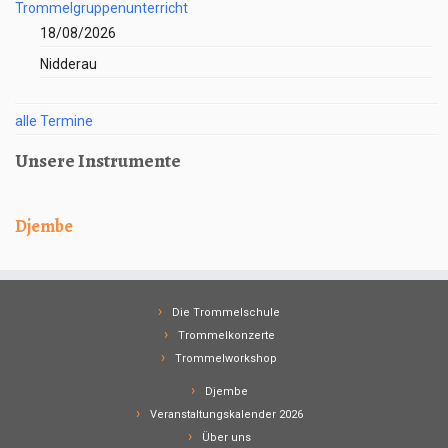
Trommelgruppenunterricht
18/08/2026
Nidderau
alle Termine
Unsere Instrumente
Djembe
Die Trommelschule
Trommelkonzerte
Trommelworkshop
Djembe
Veranstaltungskalender 2026
Über uns