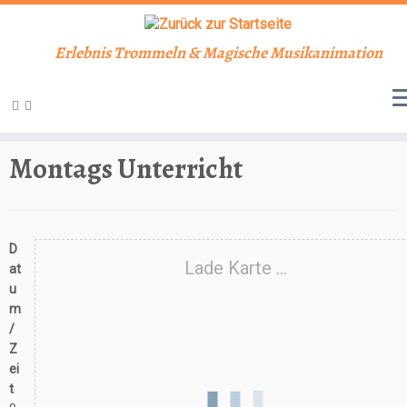
Erlebnis Trommeln & Magische Musikanimation
Zum
Inhalt
Start
»
Veranstaltungen
»
Unterricht
»
Montags Unterricht
springen
Montags Unterricht
D
Lade Karte ...
at
u
m
/
Z
ei
t