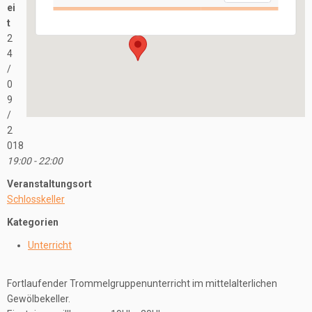
Schloßbergstraße 7 - Nidderau
ei
Veranstaltungen
t
2
4
/
0
9
/
2
018
19:00 - 22:00
Veranstaltungsort
Schlosskeller
Kategorien
Unterricht
Fortlaufender Trommelgruppenunterricht im mittelalterlichen
Gewölbekeller.