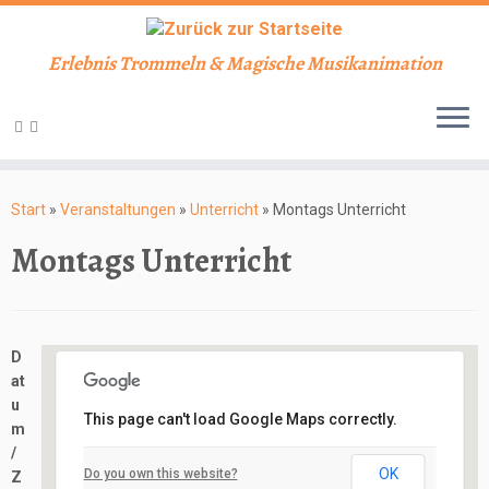
Erlebnis Trommeln & Magische Musikanimation
Zum
Inhalt
Start
»
Veranstaltungen
»
Unterricht
»
Montags Unterricht
springen
Montags Unterricht
D
at
u
This page can't load Google Maps correctly.
m
Schlosskeller
/
OK
Do you own this website?
Z