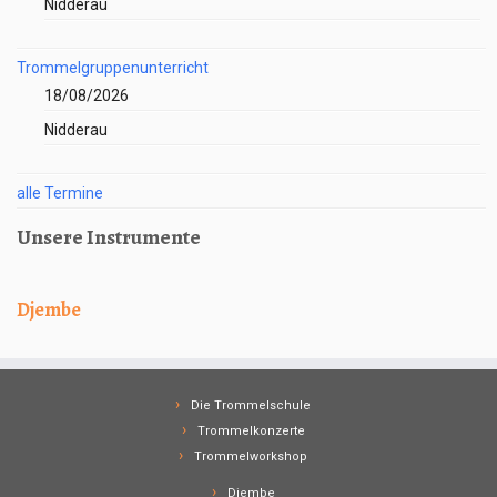
Nidderau
Trommelgruppenunterricht
18/08/2026
Nidderau
alle Termine
Unsere Instrumente
Djembe
Die Trommelschule
Trommelkonzerte
Trommelworkshop
Djembe