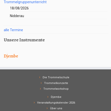
Trommelgruppenunterricht
18/08/2026
Nidderau
alle Termine
Unsere Instrumente
Djembe
Die Trommelschule
Trommelkonzerte
Trommelworkshop
Djembe
Veranstaltungskalender 2026
Über uns