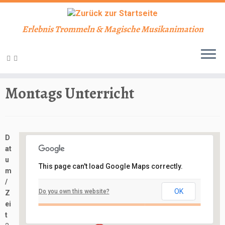
Erlebnis Trommeln & Magische Musikanimation
Zum
Inhalt
Start
»
Veranstaltungen
»
Unterricht
»
Montags Unterricht
springen
Montags Unterricht
D
at
u
This page can't load Google Maps correctly.
m
Schlosskeller
/
OK
Do you own this website?
Z
Schloßbergstraße 7 - Nidderau
ei
Veranstaltungen
t