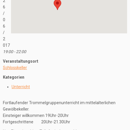
2
6
/
0
6
/
2
017
19:00 - 22:00
Veranstaltungsort
Schlosskeller
Kategorien
Unterricht
Fortlaufender Trommelgruppenunterricht im mittelalterlichen
Gewölbekeller.
Einsteiger willkommen 19Uhr-20Uhr
Fortgeschrittene 20Uhr-21.30Uhr