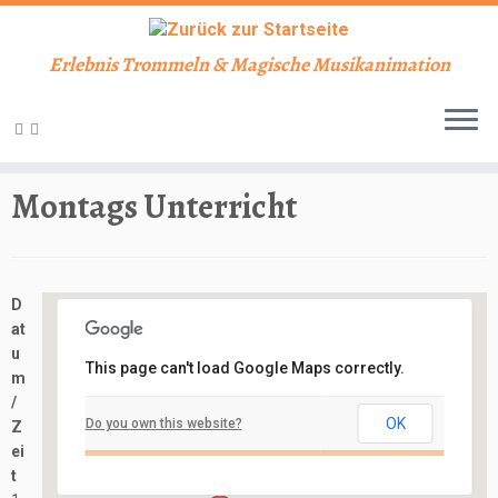
Erlebnis Trommeln & Magische Musikanimation
Zum
Inhalt
Start
»
Veranstaltungen
»
Unterricht
»
Montags Unterricht
springen
Montags Unterricht
D
at
u
This page can't load Google Maps correctly.
m
Schlosskeller
/
OK
Do you own this website?
Z
Schloßbergstraße 7 - Nidderau
ei
Veranstaltungen
t