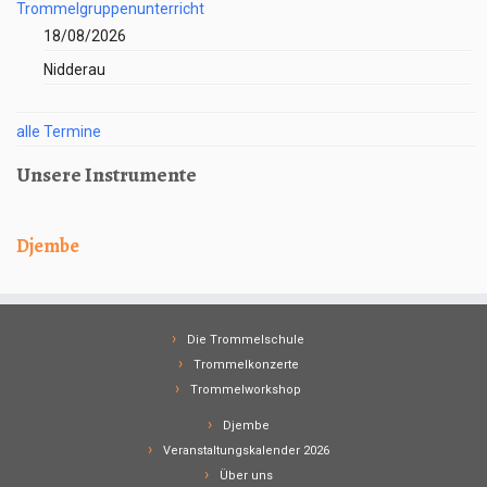
Trommelgruppenunterricht
18/08/2026
Nidderau
alle Termine
Unsere Instrumente
Djembe
Die Trommelschule
Trommelkonzerte
Trommelworkshop
Djembe
Veranstaltungskalender 2026
Über uns