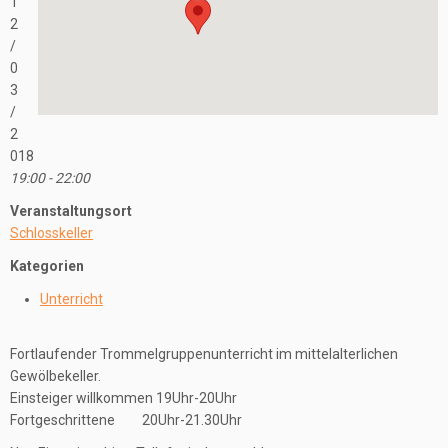
1
2
/
0
3
/
2
018
19:00 - 22:00
Veranstaltungsort
Schlosskeller
Kategorien
Unterricht
Fortlaufender Trommelgruppenunterricht im mittelalterlichen
Gewölbekeller.
Einsteiger willkommen 19Uhr-20Uhr
Fortgeschrittene 20Uhr-21.30Uhr