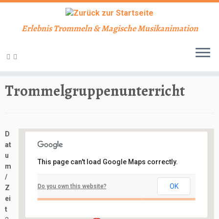
Erlebnis Trommeln & Magische Musikanimation
Zum
Inhalt
Start
»
Veranstaltungen
»
Unterricht
»
Trommelgruppenunterricht
springen
Trommelgruppenunterricht
D
at
u
This page can't load Google Maps correctly.
m
Schlosskeller
/
OK
Do you own this website?
Z
Schloßbergstraße 7 - Nidderau
ei
Veranstaltungen
t