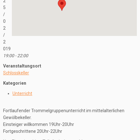
2
5
/
0
2
/
2
019
19:00 - 22:00
Veranstaltungsort
Schlosskeller
Kategorien
Unterricht
Fortlaufender Trommelgruppenunterricht im mittelalterlichen
Gewölbekeller.
Einsteiger willkommen 19Uhr-20Uhr
Fortgeschrittene 20Uhr-22Uhr