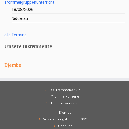
Trommelgruppenunterricht
18/08/2026
Nidderau
alle Termine
Unsere Instrumente
Djembe
Die Trommelschule
Trommelkonzerte
Trommelworkshop
Djembe
Veranstaltungskalender 2026
Über uns