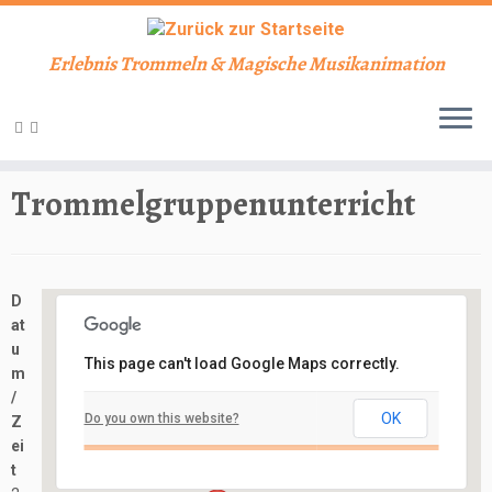
Erlebnis Trommeln & Magische Musikanimation
Zum
Inhalt
Start
»
Veranstaltungen
»
Unterricht
»
Trommelgruppenunterricht
springen
Trommelgruppenunterricht
D
at
u
This page can't load Google Maps correctly.
m
Schlosskeller
/
OK
Do you own this website?
Z
Schloßbergstraße 7 - Nidderau
ei
Veranstaltungen
t