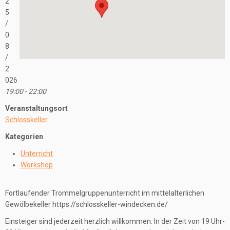
2
5
/
0
8
/
2
026
19:00 - 22:00
Veranstaltungsort
Schlosskeller
Kategorien
Unterricht
Workshop
Fortlaufender Trommelgruppenunterricht im mittelalterlichen
Gewölbekeller https://schlosskeller-windecken.de/
Einsteiger sind jederzeit herzlich willkommen. In der Zeit von 19 Uhr-