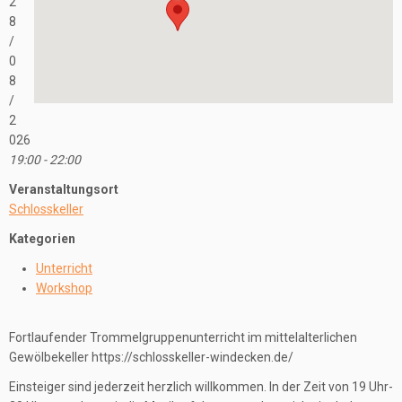
2
8
/
0
8
/
2
026
19:00 - 22:00
Veranstaltungsort
Schlosskeller
Kategorien
Unterricht
Workshop
Fortlaufender Trommelgruppenunterricht im mittelalterlichen
Gewölbekeller https://schlosskeller-windecken.de/
Einsteiger sind jederzeit herzlich willkommen. In der Zeit von 19 Uhr-