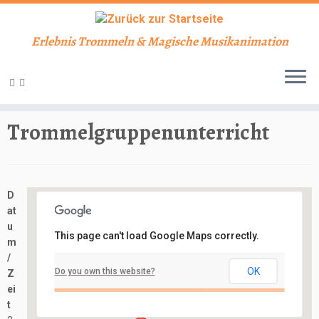
Erlebnis Trommeln & Magische Musikanimation
Zum
Inhalt
Start
»
Veranstaltungen
»
Unterricht
»
Trommelgruppenunterricht
springen
Trommelgruppenunterricht
D
at
u
This page can't load Google Maps correctly.
m
Schlosskeller
/
OK
Do you own this website?
Z
Schloßbergstraße 7 - Nidderau
ei
Veranstaltungen
t