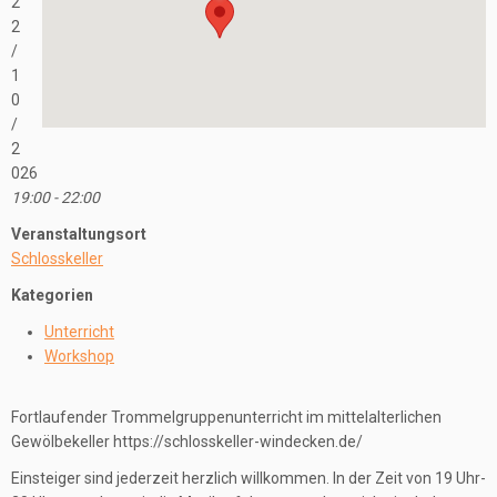
2
2
/
1
0
/
2
026
19:00 - 22:00
Veranstaltungsort
Schlosskeller
Kategorien
Unterricht
Workshop
Fortlaufender Trommelgruppenunterricht im mittelalterlichen
Gewölbekeller https://schlosskeller-windecken.de/
Einsteiger sind jederzeit herzlich willkommen. In der Zeit von 19 Uhr-