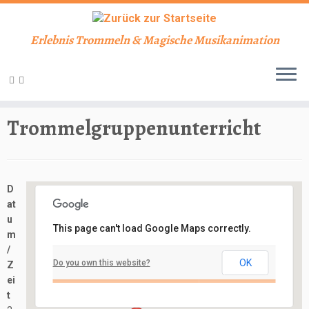
Erlebnis Trommeln & Magische Musikanimation
Zum
Inhalt
Start
»
Veranstaltungen
»
Unterricht
»
Trommelgruppenunterricht
springen
Trommelgruppenunterricht
D
at
u
This page can't load Google Maps correctly.
m
Schlosskeller
/
OK
Do you own this website?
Z
Schloßbergstraße 7 - Nidderau
ei
Veranstaltungen
t