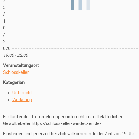
2
5
/
1
0
/
2
026
19:00 - 22:00
Veranstaltungsort
Schlosskeller
Kategorien
Unterricht
Workshop
Fortlaufender Trommelgruppenunterricht im mittelalterlichen
Gewölbekeller https://schlosskeller-windecken.de/
Einsteiger sind jederzeit herzlich willkommen. In der Zeit von 19 Uhr-