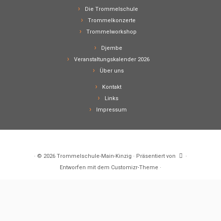
Die Trommelschule
Trommelkonzerte
Trommelworkshop
Djembe
Veranstaltungskalender 2026
Über uns
Kontakt
Links
Impressum
·
© 2026
Trommelschule-Main-Kinzig
·
Präsentiert von
·
Entworfen mit dem
Customizr-Theme
·