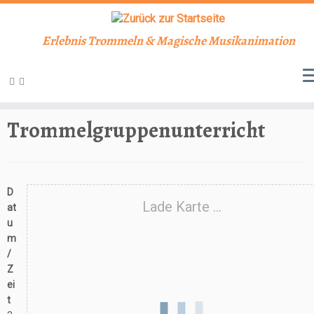
Erlebnis Trommeln & Magische Musikanimation
Zum
Inhalt
Start
»
Veranstaltungen
»
Unterricht
»
Trommelgruppenunterricht
springen
Trommelgruppenunterricht
D
Lade Karte ...
at
u
m
/
Z
ei
t