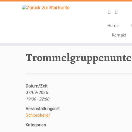
Home
Zum
Kontakt
Inhalt
Start
»
Veranstaltungen
»
Unterricht
»
Trommelgruppenun
springen
Trommelgruppenunter
Datum/Zeit
07/09/2026
19:00 - 22:00
Veranstaltungsort
Schlosskeller
Kategorien