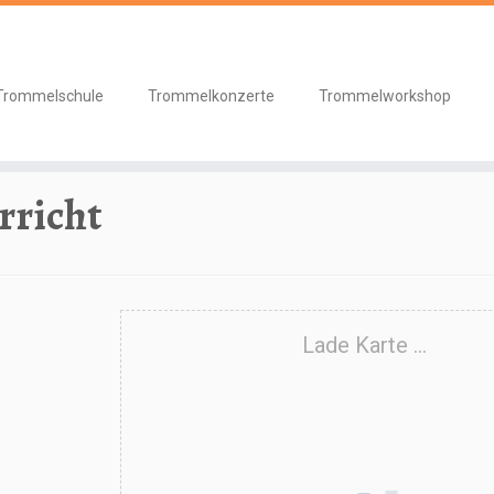
Trommelschule
Trommelkonzerte
Trommelworkshop
terricht
richt
Lade Karte ...