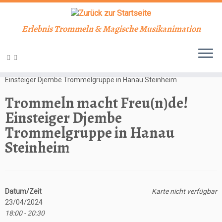
Erlebnis Trommeln & Magische Musikanimation
Zum
Inhalt
Start
»
Veranstaltungen
»
Unterricht
»
Trommeln macht Freu(n)de!
springen
Einsteiger Djembe Trommelgruppe in Hanau Steinheim
Trommeln macht Freu(n)de!
Einsteiger Djembe
Trommelgruppe in Hanau
Steinheim
Datum/Zeit
Karte nicht verfügbar
23/04/2024
18:00 - 20:30