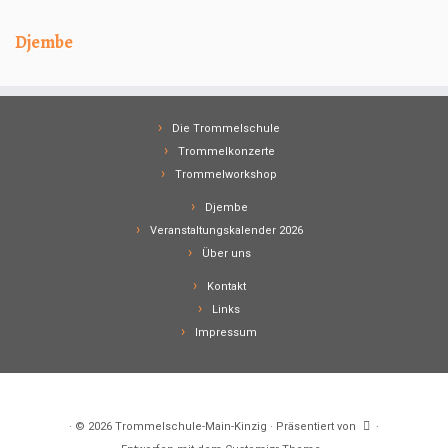
Djembe
Die Trommelschule
Trommelkonzerte
Trommelworkshop
Djembe
Veranstaltungskalender 2026
Über uns
Kontakt
Links
Impressum
·
© 2026
Trommelschule-Main-Kinzig
·
Präsentiert von
·