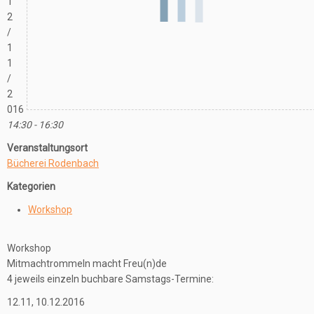
1
2
/
1
1
/
2
016
14:30 - 16:30
Veranstaltungsort
Bücherei Rodenbach
Kategorien
Workshop
Workshop
Mitmachtrommeln macht Freu(n)de
4 jeweils einzeln buchbare Samstags-Termine:
12.11, 10.12.2016