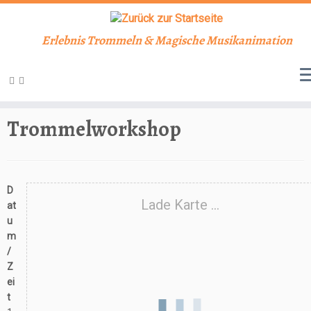
Erlebnis Trommeln & Magische Musikanimation
Zum
Inhalt
Start
»
Veranstaltungen
»
Workshop
»
Trommelworkshop
springen
Trommelworkshop
D
Lade Karte ...
at
u
m
/
Z
ei
t