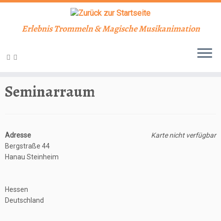
Erlebnis Trommeln & Magische Musikanimation
Zum
Inhalt
Start
»
Veranstaltungsorte
»
Seminarraum
springen
Seminarraum
Adresse
Karte nicht verfügbar
Bergstraße 44
Hanau Steinheim
Hessen
Deutschland