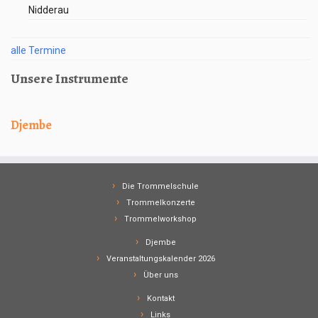
Nidderau
alle Termine
Unsere Instrumente
Djembe
Die Trommelschule
Trommelkonzerte
Trommelworkshop
Djembe
Veranstaltungskalender 2026
Über uns
Kontakt
Links