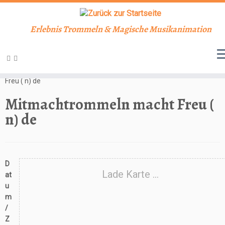
Erlebnis Trommeln & Magische Musikanimation
Zum
Inhalt
Start
»
Veranstaltungen
»
Workshop
»
Mitmachtrommeln macht
springen
Freu ( n) de
Mitmachtrommeln macht Freu (
n) de
D
Lade Karte ...
at
u
m
/
Z