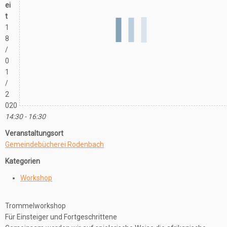
ei
t
1
8
/
0
1
/
2
020
14:30 - 16:30
Veranstaltungsort
Gemeindebücherei Rodenbach
Kategorien
Workshop
Trommelworkshop
Für Einsteiger und Fortgeschrittene