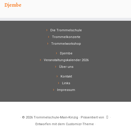
Djembe
Die Trommelschule
Trommelkonzerte
Trommelworkshop
Djembe
Veranstaltungskalender 2026
Über uns
Kontakt
Links
Impressum
·
© 2026
Trommelschule-Main-Kinzig
·
Präsentiert von
·
Entworfen mit dem
Customizr-Theme
·