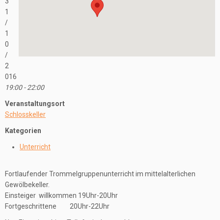
3
1
/
1
0
/
2
016
19:00 - 22:00
Veranstaltungsort
Schlosskeller
Kategorien
Unterricht
Fortlaufender Trommelgruppenunterricht im mittelalterlichen
Gewölbekeller.
Einsteiger willkommen 19Uhr-20Uhr
Fortgeschrittene 20Uhr-22Uhr