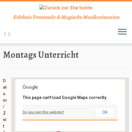
Erlebnis Trommeln & Magische Musikanimation
Zum
Inhalt
Start
»
Veranstaltungen
»
Unterricht
»
Montags Unterricht
springen
Montags Unterricht
D
at
u
This page can't load Google Maps correctly.
m
Schlosskeller
/
OK
Do you own this website?
Z
Schloßbergstraße 7 - Nidderau
ei
Veranstaltungen
t