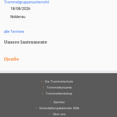
Trommelgruppenunterricht
18/08/2026
Nidderau
alle Termine
Unsere Instrumente
Djembe
Die Trommelschule
Trommelkonzerte
Trommelworkshop
Djembe
Veranstaltungskalender 2026
Über uns